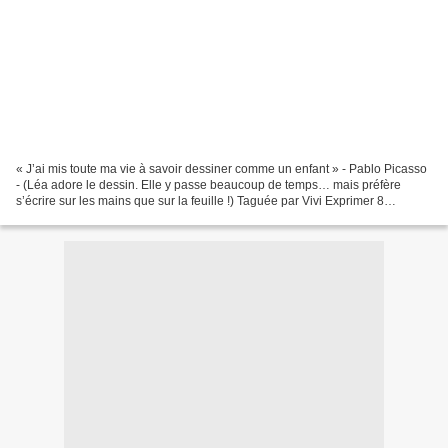
« J’ai mis toute ma vie à savoir dessiner comme un enfant » - Pablo Picasso
- (Léa adore le dessin. Elle y passe beaucoup de temps… mais préfère
s’écrire sur les mains que sur la feuille !) Taguée par Vivi Exprimer 8
souhaits : - Réussir tout ce que j’entreprends,...