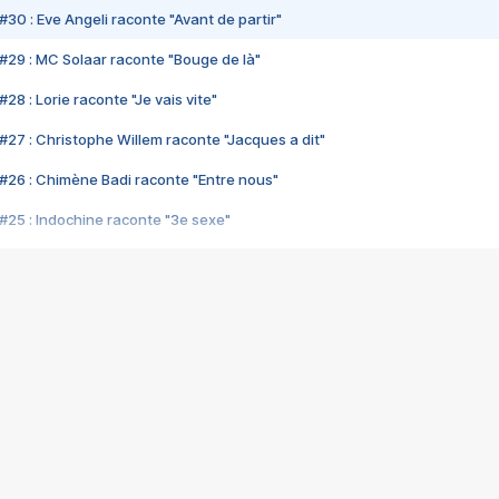
#30 : Eve Angeli raconte "Avant de partir"
#29 : MC Solaar raconte "Bouge de là"
28 : Lorie raconte "Je vais vite"
#27 : Christophe Willem raconte "Jacques a dit"
#26 : Chimène Badi raconte "Entre nous"
#25 : Indochine raconte "3e sexe"
#24 : Zaho raconte "C'est chelou"
#23 : Patrick Bruel raconte "Au café des délices"
#22 : Kyo raconte "Le chemin"
#21 : Nolwenn Leroy raconte "Cassé"
#20 : Patrick Hernandez raconte "Born to be alive"
#19 : Lorie raconte "Près de moi"