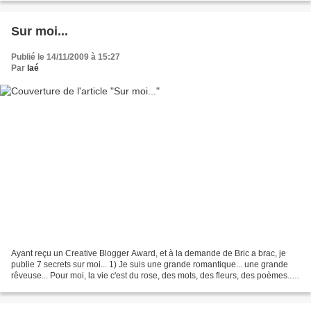
Sur moi...
Publié le 14/11/2009 à 15:27
Par
laé
Ayant reçu un Creative Blogger Award, et à la demande de Bric a brac, je
publie 7 secrets sur moi... 1) Je suis une grande romantique... une grande
rêveuse... Pour moi, la vie c'est du rose, des mots, des fleurs, des poèmes...
Les films à l'eau de rose,...