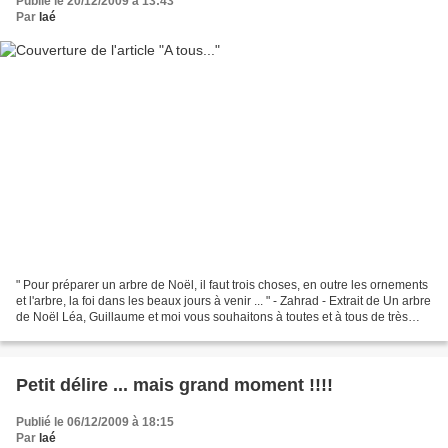
Publié le 20/12/2009 à 13:43
Par
laé
" Pour préparer un arbre de Noël, il faut trois choses, en outre les ornements
et l'arbre, la foi dans les beaux jours à venir ... " - Zahrad - Extrait de Un arbre
de Noël Léa, Guillaume et moi vous souhaitons à toutes et à tous de très
bonnes fêtes de...
Petit délire ... mais grand moment !!!!
Publié le 06/12/2009 à 18:15
Par
laé