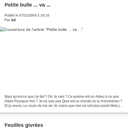
Petite bulle ... va ...
Publié le 07/11/2009 à 18:10
Par
laé
Mais qu'est-ce que j'ai fait ? Où Je vais ? Ce poème est un Adieu à ce que
j'étais Pourquoi moi ? Je ne sais pas Quel est ce monde où tu m'emmènes ?
Et je revois, Le cours de ma vie Je crains que rien ne soit plus pareil Mais je
ne regrette rien Non,...
Feuilles givrées