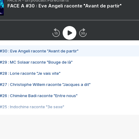
FACE A - un podcast Purecharts
FACE A #30 : Eve Angeli raconte "Avant de partir"
#30 : Eve Angeli raconte "Avant de partir"
#29 : MC Solaar raconte "Bouge de là"
28 : Lorie raconte "Je vais vite"
#27 : Christophe Willem raconte "Jacques a dit"
#26 : Chimène Badi raconte "Entre nous"
#25 : Indochine raconte "3e sexe"
#24 : Zaho raconte "C'est chelou"
#23 : Patrick Bruel raconte "Au café des délices"