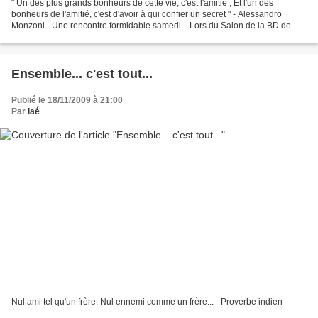
" Un des plus grands bonheurs de cette vie, c'est l'amitié ; Et l'un des
bonheurs de l'amitié, c'est d'avoir à qui confier un secret " - Alessandro
Monzoni - Une rencontre formidable samedi... Lors du Salon de la BD de
Colomiers (31) ce week-end, j'ai...
Ensemble... c'est tout...
Publié le 18/11/2009 à 21:00
Par
laé
Nul ami tel qu'un frère, Nul ennemi comme un frère... - Proverbe indien -